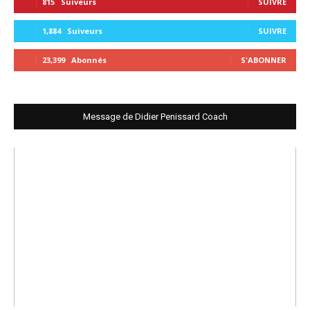
815
Suiveurs
SUIVRE
1,884
Suiveurs
SUIVRE
23,399
Abonnés
S'ABONNER
Message de Didier Penissard Coach