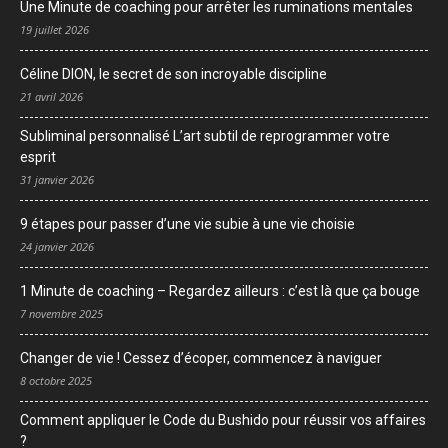
Une Minute de coaching pour arrêter les ruminations mentales
19 juillet 2026
Céline DION, le secret de son incroyable discipline
21 avril 2026
Subliminal personnalisé L’art subtil de reprogrammer votre
esprit
31 janvier 2026
9 étapes pour passer d’une vie subie à une vie choisie
24 janvier 2026
1 Minute de coaching – Regardez ailleurs : c’est là que ça bouge
7 novembre 2025
Changer de vie ! Cessez d’écoper, commencez à naviguer
8 octobre 2025
Comment appliquer le Code du Bushido pour réussir vos affaires
?