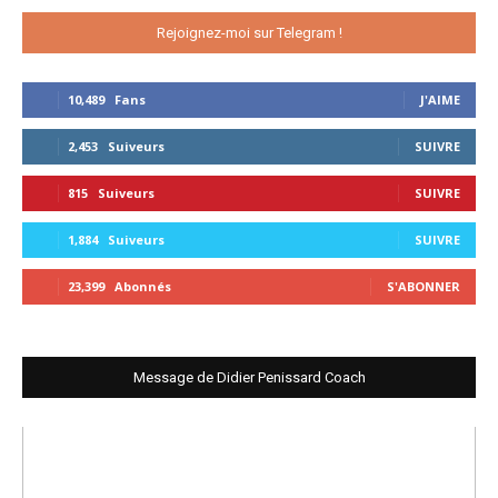
Rejoignez-moi sur Telegram !
10,489
Fans
J'AIME
2,453
Suiveurs
SUIVRE
815
Suiveurs
SUIVRE
1,884
Suiveurs
SUIVRE
23,399
Abonnés
S'ABONNER
Message de Didier Penissard Coach