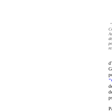
"
C
A
d
pe
re
d
G
p
"
d
d
ps
P