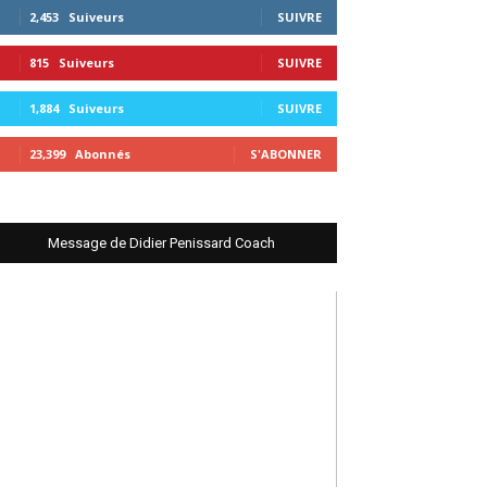
2,453
Suiveurs
SUIVRE
815
Suiveurs
SUIVRE
1,884
Suiveurs
SUIVRE
23,399
Abonnés
S'ABONNER
Message de Didier Penissard Coach