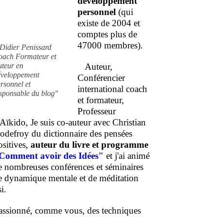
développement
personnel
(qui
existe de 2004 et
comptes plus de
47000 membres).
Didier Penissard
oach Formateur et
uteur en
Auteur,
éveloppement
Conférencier
rsonnel et
international coach
sponsable du blog"
et formateur,
Professeur
'Aïkido, Je suis co-auteur avec Christian
odefroy du dictionnaire des pensées
ositives,
auteur du livre et programme
Comment
avoir des Idées"
et j'ai animé
e nombreuses conférences et séminaires
e dynamique mentale et de méditation
i.
assionné, comme vous, des techniques