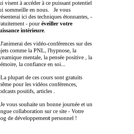
ui visent à accéder à ce puissant potentiel
ui sommeille en nous.
Je vous
résenterai ici des techniques étonnantes, -
ratuitement - pour
éveiller votre
uissance intérieure
.
'animerai des vidéo-conférences sur des
ujets comme la PNL, l'hypnose, la
ynamique mentale, la pensée positive , la
émoire, la confiance en soi...
a plupart de ces cours sont gratuits
même pour les vidéos conférences,
dcasts positifs, articles .
e vous souhaite un bonne journée et un
ongue collaboration sur ce site - Votre
log de développemen
t
personnel !