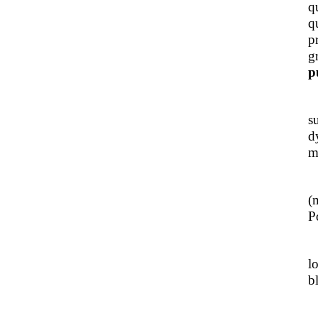
q
q
p
g
p
J
s
d
m
L
(
Po
J
l
b