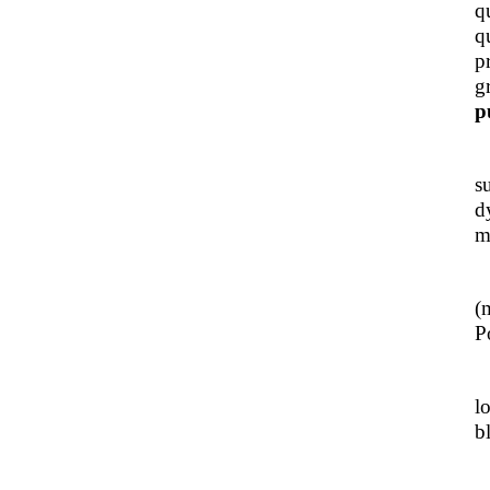
q
q
p
g
p
J
s
d
m
L
(
Po
J
l
b