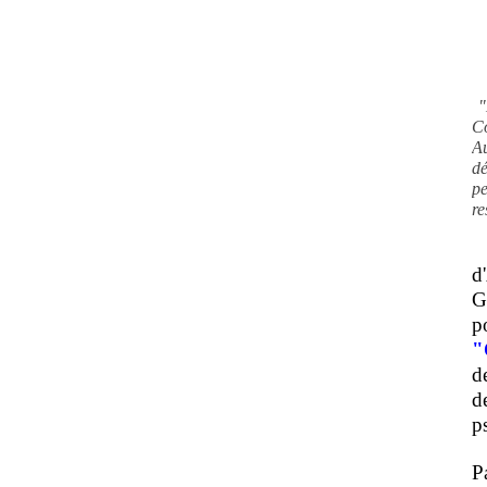
"
C
A
d
pe
re
d
G
p
"
d
d
ps
P