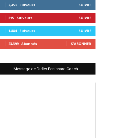
2,453
Suiveurs
SUIVRE
815
Suiveurs
SUIVRE
1,884
Suiveurs
SUIVRE
23,399
Abonnés
S'ABONNER
Message de Didier Penissard Coach