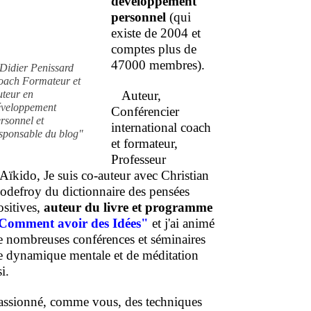
développement
personnel
(qui
existe de 2004 et
comptes plus de
47000 membres).
Didier Penissard
oach Formateur et
uteur en
Auteur,
éveloppement
Conférencier
rsonnel et
international coach
sponsable du blog"
et formateur,
Professeur
'Aïkido, Je suis co-auteur avec Christian
odefroy du dictionnaire des pensées
ositives,
auteur du livre et programme
Comment
avoir des Idées"
et j'ai animé
e nombreuses conférences et séminaires
e dynamique mentale et de méditation
i.
assionné, comme vous, des techniques