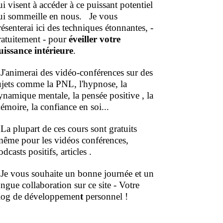
ui visent à accéder à ce puissant potentiel
ui sommeille en nous.
Je vous
résenterai ici des techniques étonnantes, -
ratuitement - pour
éveiller votre
uissance intérieure
.
'animerai des vidéo-conférences sur des
ujets comme la PNL, l'hypnose, la
ynamique mentale, la pensée positive , la
émoire, la confiance en soi...
a plupart de ces cours sont gratuits
même pour les vidéos conférences,
dcasts positifs, articles .
e vous souhaite un bonne journée et un
ongue collaboration sur ce site - Votre
log de développemen
t
personnel !