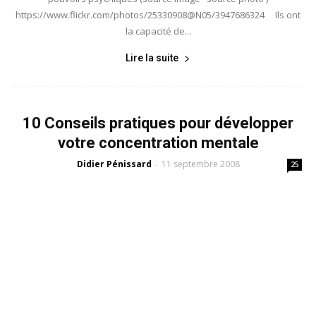
https://www.flickr.com/photos/25330908@N05/3947686324 Ils ont
la capacité de...
Lire la suite
10 Conseils pratiques pour développer
votre concentration mentale
Didier Pénissard
11 septembre 2008
-
25