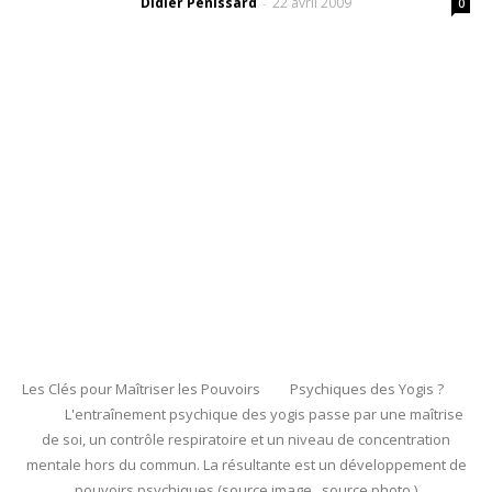
Didier Pénissard
22 avril 2009
-
0
Les Clés pour Maîtriser les Pouvoirs Psychiques des Yogis ?
L'entraînement psychique des yogis passe par une maîtrise
de soi, un contrôle respiratoire et un niveau de concentration
mentale hors du commun. La résultante est un développement de
pouvoirs psychiques (source image source photo )