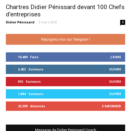
Chartres Didier Pénissard devant 100 Chefs
d’entreprises
Didier Pénissard
-
3 mars 2020
0
Rejoignez-moi sur Telegram !
10,489
Fans
J'AIME
2,453
Suiveurs
SUIVRE
815
Suiveurs
SUIVRE
1,884
Suiveurs
SUIVRE
23,399
Abonnés
S'ABONNER
Message de Didier Penissard Coach