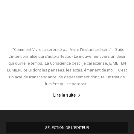
"Comment Vivre la sérénité par Vivre l'instant présent"... Suite -
L’intentionnalité qui s’auto-affecte, - Le mouvement vers un désir
qui ouvre le temps. La Conscience c’est : je caractérise, JE MET EN
LUMIERE celui dont les pensées, les actes, émanent de moi ! C’est
un acte de transcendance, de dépassement donc, tel un trait de
lumière qui se perdrait...
Lire la suite
SÉLECTION DE L'EDITEUR