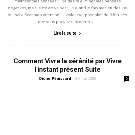
maîtriser mes pensées” “Je désire éliminer mes pensées
négatives, mais je n’y arrive pas” “Quand je fais mes études, j’ai
du mal à fixer mon attention” Voila une “panoplie” de difficultés
que vous pouvez rencontrer si...
Lire la suite
Comment Vivre la sérénité par Vivre
l’instant présent Suite
Didier Pénissard
30 mai 2006
-
0