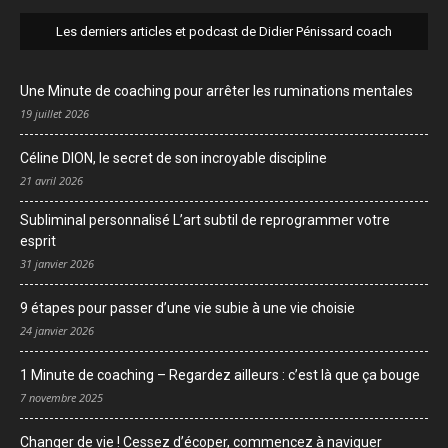
Les derniers articles et podcast de Didier Pénissard coach
Une Minute de coaching pour arrêter les ruminations mentales
19 juillet 2026
Céline DION, le secret de son incroyable discipline
21 avril 2026
Subliminal personnalisé L’art subtil de reprogrammer votre
esprit
31 janvier 2026
9 étapes pour passer d’une vie subie à une vie choisie
24 janvier 2026
1 Minute de coaching – Regardez ailleurs : c’est là que ça bouge
7 novembre 2025
Changer de vie ! Cessez d’écoper, commencez à naviguer