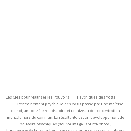
Les Clés pour Maîtriser les Pouvoirs Psychiques des Yogis ?
L'entraînement psychique des yogis passe par une maîtrise
de soi, un contrôle respiratoire et un niveau de concentration
mentale hors du commun. La résultante est un développement de
pouvoirs psychiques (source image source photo )
https://www.flickr.com/photos/25330908@N05/3947686324 Ils ont