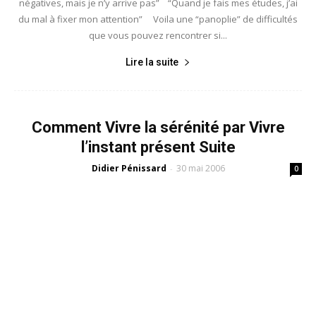
négatives, mais je n’y arrive pas” “Quand je fais mes études, j’ai
du mal à fixer mon attention” Voila une “panoplie” de difficultés
que vous pouvez rencontrer si...
Lire la suite
Comment Vivre la sérénité par Vivre
l’instant présent Suite
Didier Pénissard
30 mai 2006
-
0