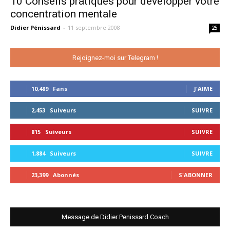
10 Conseils pratiques pour développer votre
concentration mentale
Didier Pénissard
-
11 septembre 2008
25
Rejoignez-moi sur Telegram !
10,489
Fans
J'AIME
2,453
Suiveurs
SUIVRE
815
Suiveurs
SUIVRE
1,884
Suiveurs
SUIVRE
23,399
Abonnés
S'ABONNER
Message de Didier Penissard Coach