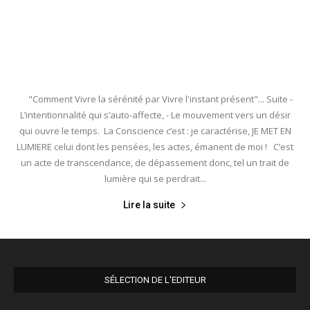
"Comment Vivre la sérénité par Vivre l'instant présent"... Suite -
L’intentionnalité qui s’auto-affecte, - Le mouvement vers un désir
qui ouvre le temps. La Conscience c’est : je caractérise, JE MET EN
LUMIERE celui dont les pensées, les actes, émanent de moi ! C’est
un acte de transcendance, de dépassement donc, tel un trait de
lumière qui se perdrait...
Lire la suite
SÉLECTION DE L'EDITEUR