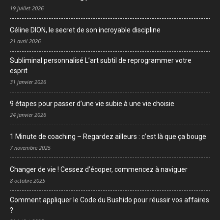
19 juillet 2026
Céline DION, le secret de son incroyable discipline
21 avril 2026
Subliminal personnalisé L’art subtil de reprogrammer votre
esprit
31 janvier 2026
9 étapes pour passer d’une vie subie à une vie choisie
24 janvier 2026
1 Minute de coaching – Regardez ailleurs : c’est là que ça bouge
7 novembre 2025
Changer de vie ! Cessez d’écoper, commencez à naviguer
8 octobre 2025
Comment appliquer le Code du Bushido pour réussir vos affaires
?