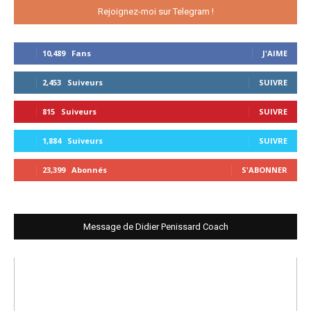
Rejoignez-moi sur Telegram !
10,489
Fans
J'AIME
2,453
Suiveurs
SUIVRE
815
Suiveurs
SUIVRE
1,884
Suiveurs
SUIVRE
23,399
Abonnés
S'ABONNER
Message de Didier Penissard Coach