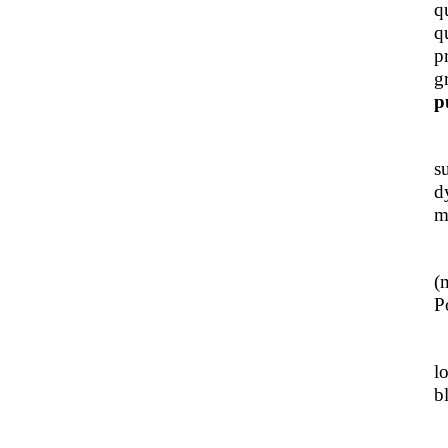
q
q
p
g
p
J
s
d
m
L
(
Po
J
l
b