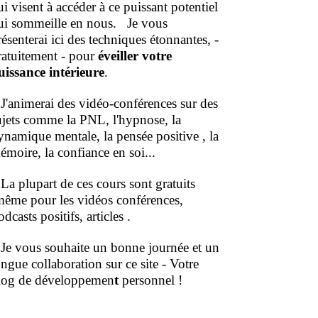
ui visent à accéder à ce puissant potentiel
ui sommeille en nous.
Je vous
résenterai ici des techniques étonnantes, -
ratuitement - pour
éveiller votre
uissance intérieure
.
'animerai des vidéo-conférences sur des
ujets comme la PNL, l'hypnose, la
ynamique mentale, la pensée positive , la
émoire, la confiance en soi...
a plupart de ces cours sont gratuits
même pour les vidéos conférences,
dcasts positifs, articles .
e vous souhaite un bonne journée et un
ongue collaboration sur ce site - Votre
log de développemen
t
personnel !