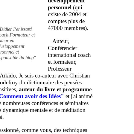
développement
personnel
(qui
existe de 2004 et
comptes plus de
47000 membres).
Didier Penissard
oach Formateur et
uteur en
Auteur,
éveloppement
Conférencier
rsonnel et
international coach
sponsable du blog"
et formateur,
Professeur
'Aïkido, Je suis co-auteur avec Christian
odefroy du dictionnaire des pensées
ositives,
auteur du livre et programme
Comment
avoir des Idées"
et j'ai animé
e nombreuses conférences et séminaires
e dynamique mentale et de méditation
i.
assionné, comme vous, des techniques