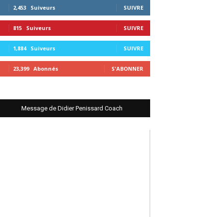
2,453
Suiveurs
SUIVRE
815
Suiveurs
SUIVRE
1,884
Suiveurs
SUIVRE
23,399
Abonnés
S'ABONNER
Message de Didier Penissard Coach