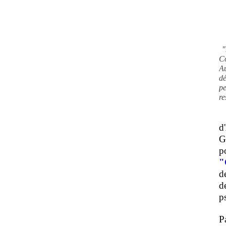
"
C
A
d
pe
re
d
G
p
"
d
d
ps
P