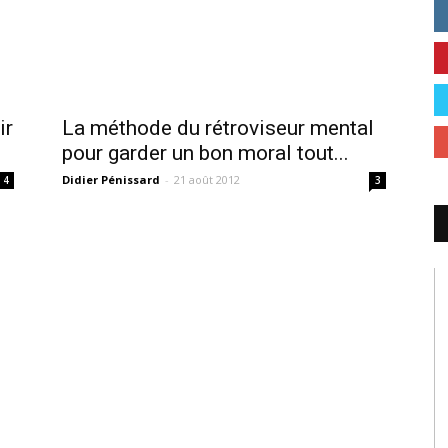
ir
La méthode du rétroviseur mental
pour garder un bon moral tout...
Didier Pénissard
-
21 août 2012
4
3