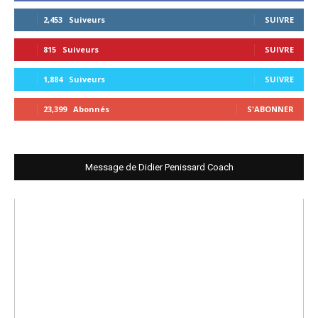
2,453
Suiveurs
SUIVRE
815
Suiveurs
SUIVRE
1,884
Suiveurs
SUIVRE
23,399
Abonnés
S'ABONNER
Message de Didier Penissard Coach