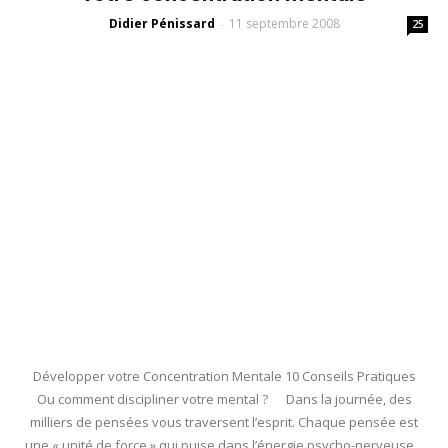
Didier Pénissard
11 septembre 2008
-
25
Développer votre Concentration Mentale 10 Conseils Pratiques
Ou comment discipliner votre mental ? Dans la journée, des
milliers de pensées vous traversent l’esprit. Chaque pensée est
une « unité de force » qui puise dans l’énergie psycho-nerveuse.