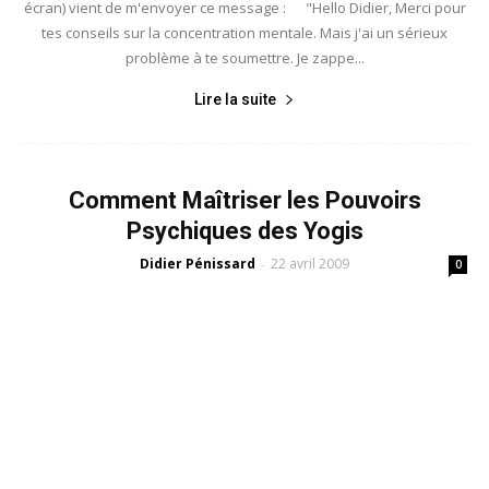
écran) vient de m'envoyer ce message : "Hello Didier, Merci pour
tes conseils sur la concentration mentale. Mais j'ai un sérieux
problème à te soumettre. Je zappe...
Lire la suite
Comment Maîtriser les Pouvoirs
Psychiques des Yogis
Didier Pénissard
22 avril 2009
-
0