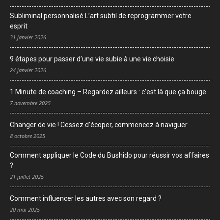
Subliminal personnalisé L’art subtil de reprogrammer votre
esprit
31 janvier 2026
9 étapes pour passer d’une vie subie à une vie choisie
24 janvier 2026
1 Minute de coaching – Regardez ailleurs : c’est là que ça bouge
7 novembre 2025
Changer de vie ! Cessez d’écoper, commencez à naviguer
8 octobre 2025
Comment appliquer le Code du Bushido pour réussir vos affaires
?
21 juillet 2025
Comment influencer les autres avec son regard ?
20 mai 2025