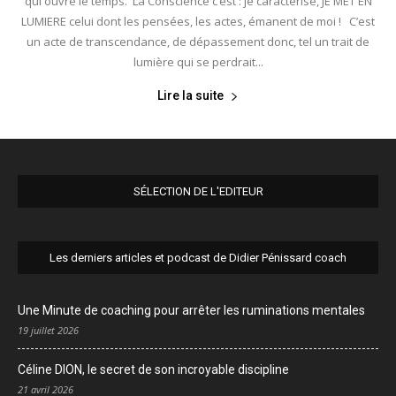
qui ouvre le temps. La Conscience c’est : je caractérise, JE MET EN
LUMIERE celui dont les pensées, les actes, émanent de moi ! C’est
un acte de transcendance, de dépassement donc, tel un trait de
lumière qui se perdrait...
Lire la suite
SÉLECTION DE L'EDITEUR
Les derniers articles et podcast de Didier Pénissard coach
Une Minute de coaching pour arrêter les ruminations mentales
19 juillet 2026
Céline DION, le secret de son incroyable discipline
21 avril 2026