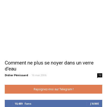
Comment ne plus se noyer dans un verre
d’eau
Didier Pénissard
-
16 mai 2006
12
Rejoignez-moi sur Telegram !
10,489
Fans
J'AIME