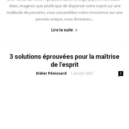
Mais, imaginez que plutôt que de disperser votre esprit sur une
multitude de pensées, vous rassembliez votre conscience sur une
pensée unique, vous donnerez...
Lire la suite
3 solutions éprouvées pour la maîtrise
de l’esprit
Didier Pénissard
1 janvier 2007
-
5