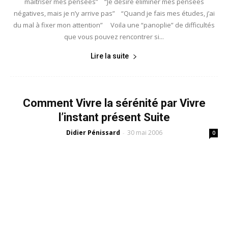
maîtriser mes pensées” “Je désire éliminer mes pensées
négatives, mais je n’y arrive pas” “Quand je fais mes études, j’ai
du mal à fixer mon attention” Voila une “panoplie” de difficultés
que vous pouvez rencontrer si...
Lire la suite
Comment Vivre la sérénité par Vivre
l’instant présent Suite
Didier Pénissard
30 mai 2006
-
0