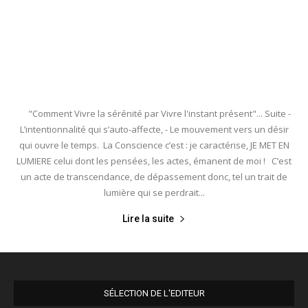
"Comment Vivre la sérénité par Vivre l'instant présent"... Suite -
L’intentionnalité qui s’auto-affecte, - Le mouvement vers un désir
qui ouvre le temps. La Conscience c’est : je caractérise, JE MET EN
LUMIERE celui dont les pensées, les actes, émanent de moi ! C’est
un acte de transcendance, de dépassement donc, tel un trait de
lumière qui se perdrait...
Lire la suite
SÉLECTION DE L'EDITEUR