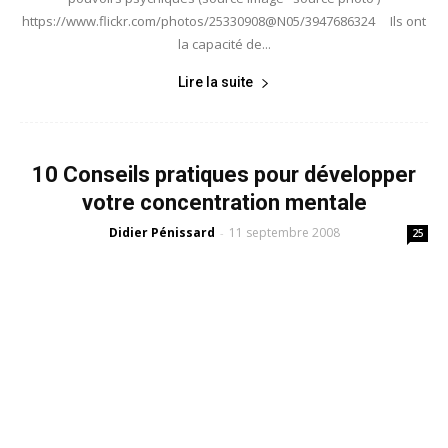
https://www.flickr.com/photos/25330908@N05/3947686324 Ils ont
la capacité de...
Lire la suite
10 Conseils pratiques pour développer
votre concentration mentale
Didier Pénissard
11 septembre 2008
-
25