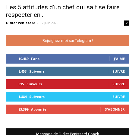
Les 5 attitudes d’un chef qui sait se faire
respecter en...
Didier Pénissard
-
17 juin 2020
2
Rejoignez-moi sur Telegram !
10,489
Fans
J'AIME
2,453
Suiveurs
SUIVRE
815
Suiveurs
SUIVRE
1,884
Suiveurs
SUIVRE
23,399
Abonnés
S'ABONNER
Message de Didier Penissard Coach