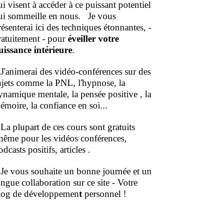
ui visent à accéder à ce puissant potentiel
ui sommeille en nous.
Je vous
résenterai ici des techniques étonnantes, -
ratuitement - pour
éveiller votre
uissance intérieure
.
'animerai des vidéo-conférences sur des
ujets comme la PNL, l'hypnose, la
ynamique mentale, la pensée positive , la
émoire, la confiance en soi...
a plupart de ces cours sont gratuits
même pour les vidéos conférences,
dcasts positifs, articles .
e vous souhaite un bonne journée et un
ongue collaboration sur ce site - Votre
log de développemen
t
personnel !