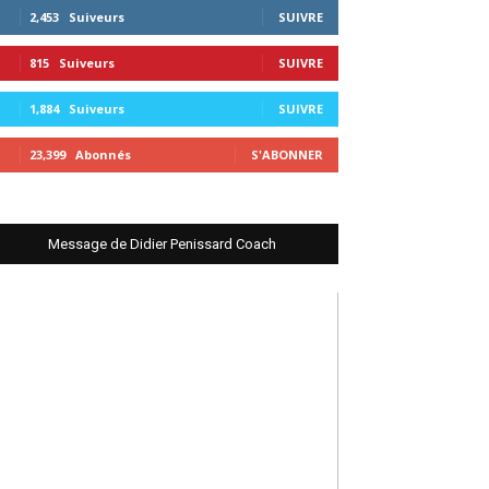
2,453
Suiveurs
SUIVRE
815
Suiveurs
SUIVRE
1,884
Suiveurs
SUIVRE
23,399
Abonnés
S'ABONNER
Message de Didier Penissard Coach