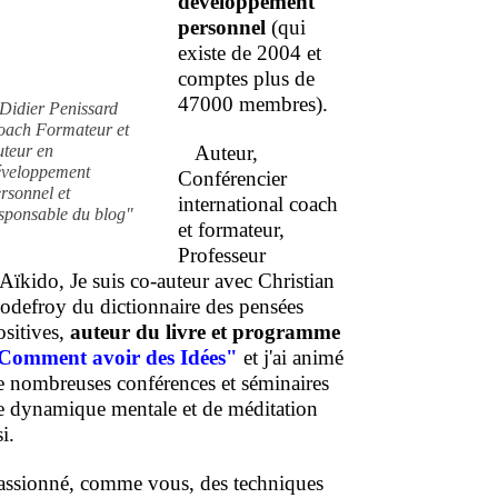
développement
personnel
(qui
existe de 2004 et
comptes plus de
47000 membres).
Didier Penissard
oach Formateur et
uteur en
Auteur,
éveloppement
Conférencier
rsonnel et
international coach
sponsable du blog"
et formateur,
Professeur
'Aïkido, Je suis co-auteur avec Christian
odefroy du dictionnaire des pensées
ositives,
auteur du livre et programme
Comment
avoir des Idées"
et j'ai animé
e nombreuses conférences et séminaires
e dynamique mentale et de méditation
i.
assionné, comme vous, des techniques