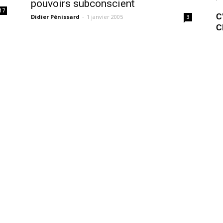
pouvoirs subconscient
17
C
Didier Pénissard
-
1 janvier 2005
3
C