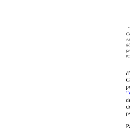
"
C
A
d
pe
re
d
G
p
"
d
d
ps
P