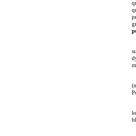
q
q
p
g
p
J
s
d
m
L
(
Po
J
l
b