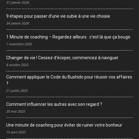
31 janvier 2026
9 étapes pour passer d’une vie subie à une vie choisie
24 janvier 2026
1 Minute de coaching – Regardez ailleurs : c’est là que ça bouge
7 novembre 2025
Changer de vie ! Cessez d’écoper, commencez à naviguer
8 octobre 2025
Comment appliquer le Code du Bushido pour réussir vos affaires
?
21 juillet 2025
Comment influencer les autres avec son regard ?
20 mai 2025
Une minute de coaching pour éviter de ruiner votre bonheur
15 avril 2025