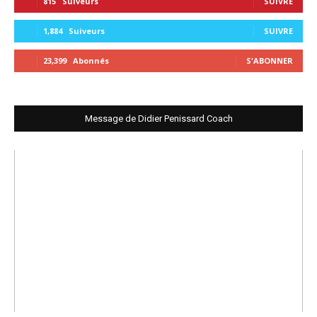
815
Suiveurs
SUIVRE
1,884
Suiveurs
SUIVRE
23,399
Abonnés
S'ABONNER
Message de Didier Penissard Coach