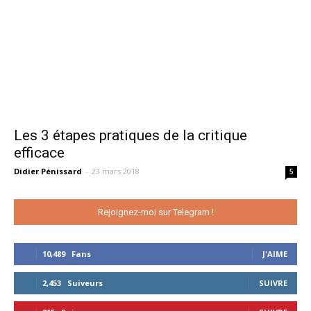
Les 3 étapes pratiques de la critique
efficace
Didier Pénissard
-
23 mars 2018
5
Rejoignez-moi sur Telegram !
10,489
Fans
J'AIME
2,453
Suiveurs
SUIVRE