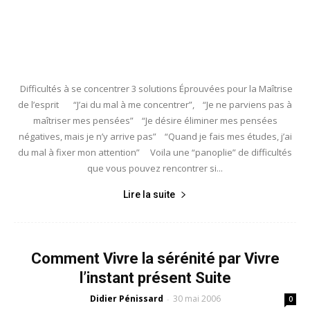
Difficultés à se concentrer 3 solutions Éprouvées pour la Maîtrise
de l’esprit “J’ai du mal à me concentrer”, “Je ne parviens pas à
maîtriser mes pensées” “Je désire éliminer mes pensées
négatives, mais je n’y arrive pas” “Quand je fais mes études, j’ai
du mal à fixer mon attention” Voila une “panoplie” de difficultés
que vous pouvez rencontrer si...
Lire la suite
Comment Vivre la sérénité par Vivre
l’instant présent Suite
Didier Pénissard
30 mai 2006
-
0