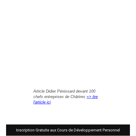
Article Didier Pénissard devant 100
chefs entreprises de Chârtres
=> lire
l'article ici
Inscription Gratuite aux Cours de Développement Personnel