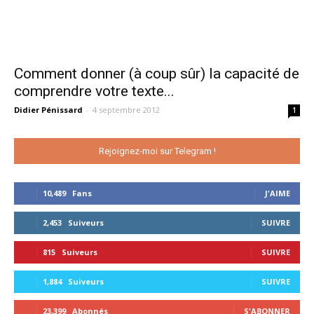
Comment donner (à coup sûr) la capacité de
comprendre votre texte...
Didier Pénissard
-
4 septembre 2012
1
Rejoignez-moi sur Telegram !
10,489
Fans
J'AIME
2,453
Suiveurs
SUIVRE
815
Suiveurs
SUIVRE
1,884
Suiveurs
SUIVRE
23,399
Abonnés
S'ABONNER