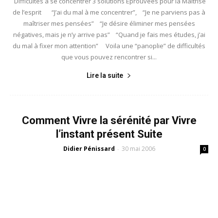
Difficultés à se concentrer 3 solutions Éprouvées pour la Maîtrise
de l’esprit “J’ai du mal à me concentrer”, “Je ne parviens pas à
maîtriser mes pensées” “Je désire éliminer mes pensées
négatives, mais je n’y arrive pas” “Quand je fais mes études, j’ai
du mal à fixer mon attention” Voila une “panoplie” de difficultés
que vous pouvez rencontrer si...
Lire la suite
Comment Vivre la sérénité par Vivre
l’instant présent Suite
Didier Pénissard
30 mai 2006
-
0