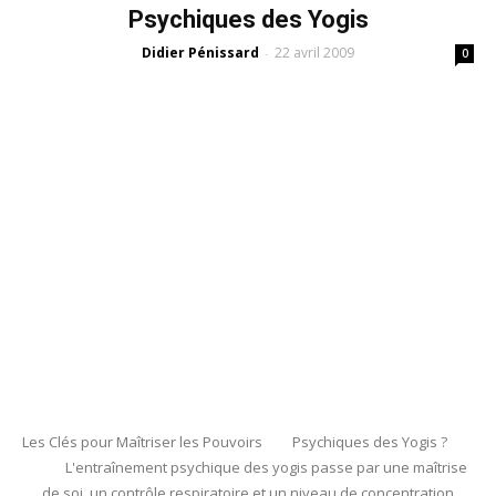
Psychiques des Yogis
Didier Pénissard
22 avril 2009
-
0
Les Clés pour Maîtriser les Pouvoirs Psychiques des Yogis ?
L'entraînement psychique des yogis passe par une maîtrise
de soi, un contrôle respiratoire et un niveau de concentration