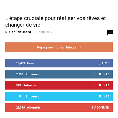
L’étape cruciale pour réaliser vos rêves et
changer de vie
Didier Pénissard
-
11 août 2009
23
Rejoignez-moi sur Telegram !
10,489
Fans
J'AIME
2,453
Suiveurs
SUIVRE
815
Suiveurs
SUIVRE
1,884
Suiveurs
SUIVRE
23,399
Abonnés
S'ABONNER