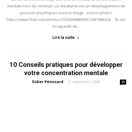
mentale hors du commun. La résultante est un développement de
pouvoirs psychiques (source image source photo )
https://www.flickr.com/photos/25330908@N05/3947686324 Ils ont
la capacité de...
Lire la suite
10 Conseils pratiques pour développer
votre concentration mentale
Didier Pénissard
11 septembre 2008
-
25