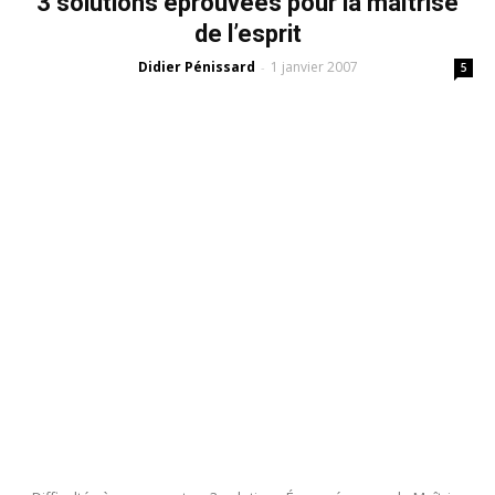
3 solutions éprouvées pour la maîtrise
de l’esprit
Didier Pénissard
1 janvier 2007
-
5