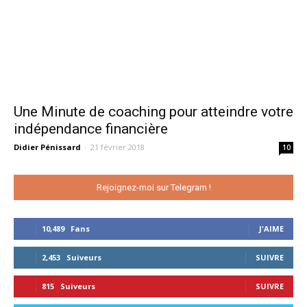
Une Minute de coaching pour atteindre votre
indépendance financière
Didier Pénissard
-
21 février 2018
10
Rejoignez-moi sur Telegram !
10,489
Fans
J'AIME
2,453
Suiveurs
SUIVRE
815
Suiveurs
SUIVRE