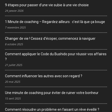
9 étapes pour passer d’une vie subie à une vie choisie
24 janvier 2026
1 Minute de coaching – Regardez ailleurs : c’est là que ça bouge
7 novembre 2025
Changer de vie ! Cessez d’écoper, commencez à naviguer
8 octobre 2025
Comment appliquer le Code du Bushido pour réussir vos affaires
?
21 juillet 2025
Comment influencer les autres avec son regard ?
20 mai 2025
Une minute de coaching pour éviter de ruiner votre bonheur
15 avril 2025
Comment résoudre un problème en faisant un rêve éveillé ?