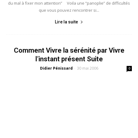
du mal à fixer mon attention” Voila une “panoplie” de difficultés
que vous pouvez rencontrer si...
Lire la suite
Comment Vivre la sérénité par Vivre
l’instant présent Suite
Didier Pénissard
30 mai 2006
-
0