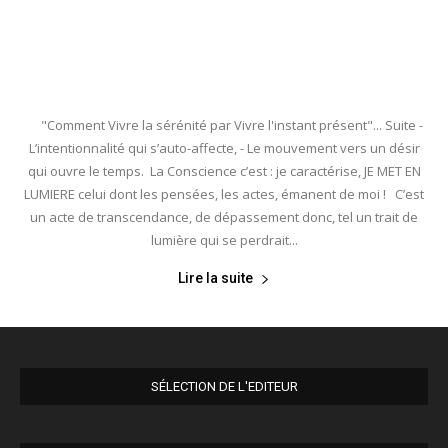
"Comment Vivre la sérénité par Vivre l'instant présent"... Suite -
L’intentionnalité qui s’auto-affecte, - Le mouvement vers un désir
qui ouvre le temps. La Conscience c’est : je caractérise, JE MET EN
LUMIERE celui dont les pensées, les actes, émanent de moi ! C’est
un acte de transcendance, de dépassement donc, tel un trait de
lumière qui se perdrait...
Lire la suite
SÉLECTION DE L'EDITEUR