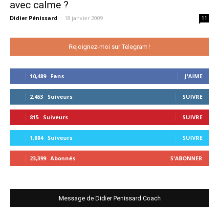
avec calme ?
Didier Pénissard
-
18 janvier 2009
11
Rejoignez-moi sur Telegram !
10,489
Fans
J'AIME
2,453
Suiveurs
SUIVRE
815
Suiveurs
SUIVRE
1,884
Suiveurs
SUIVRE
23,399
Abonnés
S'ABONNER
Message de Didier Penissard Coach