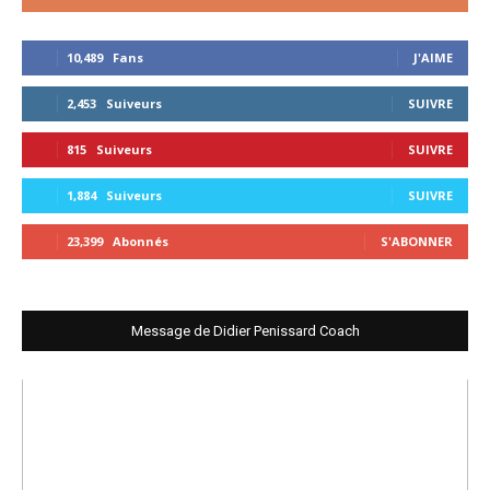
10,489
Fans
J'AIME
2,453
Suiveurs
SUIVRE
815
Suiveurs
SUIVRE
1,884
Suiveurs
SUIVRE
23,399
Abonnés
S'ABONNER
Message de Didier Penissard Coach