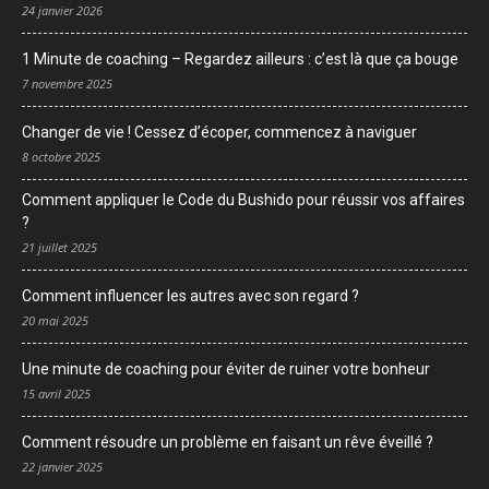
24 janvier 2026
1 Minute de coaching – Regardez ailleurs : c’est là que ça bouge
7 novembre 2025
Changer de vie ! Cessez d’écoper, commencez à naviguer
8 octobre 2025
Comment appliquer le Code du Bushido pour réussir vos affaires
?
21 juillet 2025
Comment influencer les autres avec son regard ?
20 mai 2025
Une minute de coaching pour éviter de ruiner votre bonheur
15 avril 2025
Comment résoudre un problème en faisant un rêve éveillé ?
22 janvier 2025