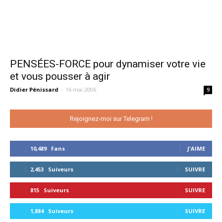
PENSÉES-FORCE pour dynamiser votre vie
et vous pousser à agir
Didier Pénissard
-
16 mai 2006
9
Rejoignez-moi sur Telegram !
10,489
Fans
J'AIME
2,453
Suiveurs
SUIVRE
815
Suiveurs
SUIVRE
1,884
Suiveurs
SUIVRE