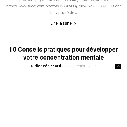
https://www.flickr.com/photos/25330908@N05/3947686324 Ils ont
la capacité de...
Lire la suite
10 Conseils pratiques pour développer
votre concentration mentale
Didier Pénissard
11 septembre 2008
-
25