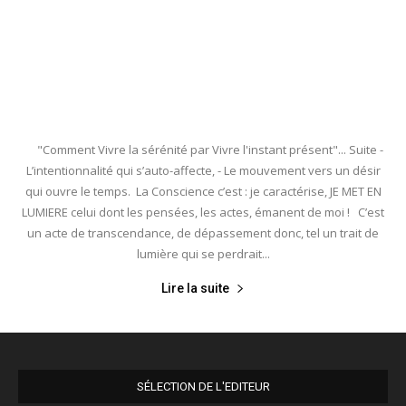
"Comment Vivre la sérénité par Vivre l'instant présent"... Suite -
L’intentionnalité qui s’auto-affecte, - Le mouvement vers un désir
qui ouvre le temps. La Conscience c’est : je caractérise, JE MET EN
LUMIERE celui dont les pensées, les actes, émanent de moi ! C’est
un acte de transcendance, de dépassement donc, tel un trait de
lumière qui se perdrait...
Lire la suite
SÉLECTION DE L'EDITEUR