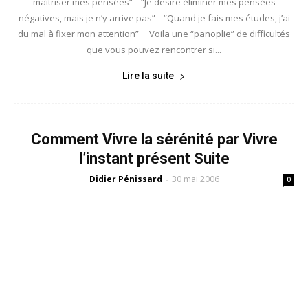
maîtriser mes pensées” “Je désire éliminer mes pensées
négatives, mais je n’y arrive pas” “Quand je fais mes études, j’ai
du mal à fixer mon attention” Voila une “panoplie” de difficultés
que vous pouvez rencontrer si...
Lire la suite
Comment Vivre la sérénité par Vivre
l’instant présent Suite
Didier Pénissard
30 mai 2006
-
0