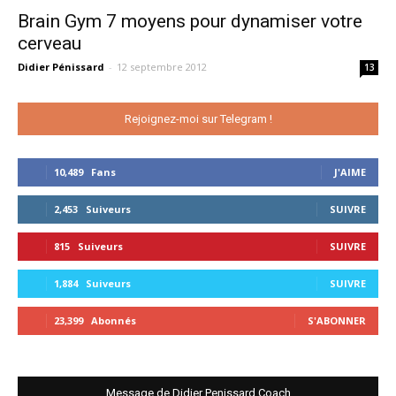
Brain Gym 7 moyens pour dynamiser votre
cerveau
Didier Pénissard
-
12 septembre 2012
13
Rejoignez-moi sur Telegram !
10,489
Fans
J'AIME
2,453
Suiveurs
SUIVRE
815
Suiveurs
SUIVRE
1,884
Suiveurs
SUIVRE
23,399
Abonnés
S'ABONNER
Message de Didier Penissard Coach