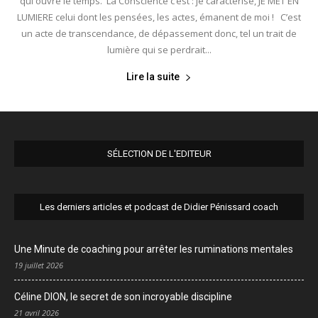
qui ouvre le temps. La Conscience c’est : je caractérise, JE MET EN
LUMIERE celui dont les pensées, les actes, émanent de moi ! C’est
un acte de transcendance, de dépassement donc, tel un trait de
lumière qui se perdrait...
Lire la suite
SÉLECTION DE L'EDITEUR
Les derniers articles et podcast de Didier Pénissard coach
Une Minute de coaching pour arrêter les ruminations mentales
19 juillet 2026
Céline DION, le secret de son incroyable discipline
21 avril 2026