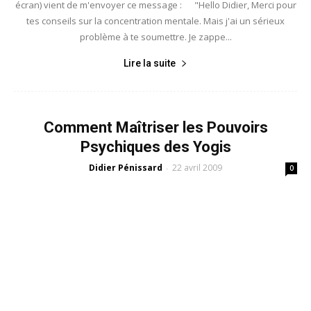
écran) vient de m'envoyer ce message : "Hello Didier, Merci pour
tes conseils sur la concentration mentale. Mais j'ai un sérieux
problème à te soumettre. Je zappe...
Lire la suite
Comment Maîtriser les Pouvoirs
Psychiques des Yogis
Didier Pénissard
22 avril 2009
-
0