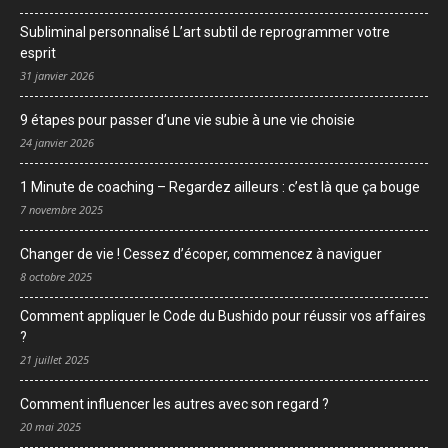
Subliminal personnalisé L’art subtil de reprogrammer votre
esprit
31 janvier 2026
9 étapes pour passer d’une vie subie à une vie choisie
24 janvier 2026
1 Minute de coaching – Regardez ailleurs : c’est là que ça bouge
7 novembre 2025
Changer de vie ! Cessez d’écoper, commencez à naviguer
8 octobre 2025
Comment appliquer le Code du Bushido pour réussir vos affaires
?
21 juillet 2025
Comment influencer les autres avec son regard ?
20 mai 2025