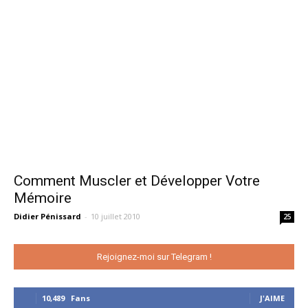
Comment Muscler et Développer Votre
Mémoire
Didier Pénissard
-
10 juillet 2010
25
Rejoignez-moi sur Telegram !
10,489
Fans
J'AIME