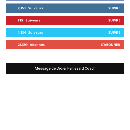
2,453
Suiveurs
SUIVRE
815
Suiveurs
SUIVRE
1,884
Suiveurs
SUIVRE
23,399
Abonnés
S'ABONNER
Message de Didier Penissard Coach