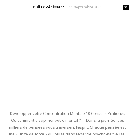
Didier Pénissard
11 septembre 2008
-
25
Développer votre Concentration Mentale 10 Conseils Pratiques
Ou comment discipliner votre mental ? Dans la journée, des
milliers de pensées vous traversent l’esprit. Chaque pensée est
une « unité de force » qui puise dans l’énergie psycho-nerveuse.