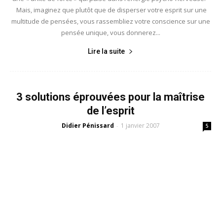
Mais, imaginez que plutôt que de disperser votre esprit sur une
multitude de pensées, vous rassembliez votre conscience sur une
pensée unique, vous donnerez...
Lire la suite
3 solutions éprouvées pour la maîtrise
de l’esprit
Didier Pénissard
1 janvier 2007
-
5