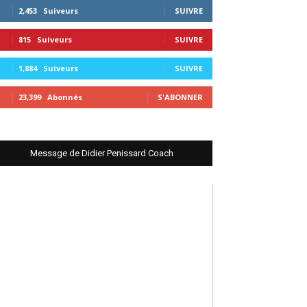
2,453
Suiveurs
SUIVRE
815
Suiveurs
SUIVRE
1,884
Suiveurs
SUIVRE
23,399
Abonnés
S'ABONNER
Message de Didier Penissard Coach