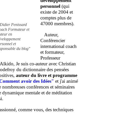
développement
personnel
(qui
existe de 2004 et
comptes plus de
47000 membres).
Didier Penissard
oach Formateur et
uteur en
Auteur,
éveloppement
Conférencier
rsonnel et
international coach
sponsable du blog"
et formateur,
Professeur
'Aïkido, Je suis co-auteur avec Christian
odefroy du dictionnaire des pensées
ositives,
auteur du livre et programme
Comment
avoir des Idées"
et j'ai animé
e nombreuses conférences et séminaires
e dynamique mentale et de méditation
i.
assionné, comme vous, des techniques