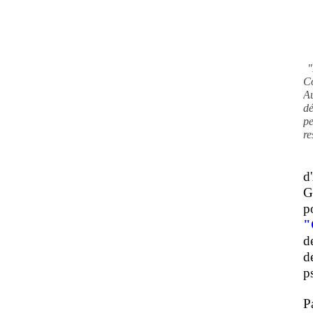
"
C
A
d
pe
re
d
G
p
"
d
d
ps
P