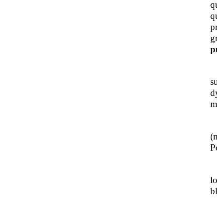
q
q
p
g
p
J
s
d
m
L
(
Po
J
l
b