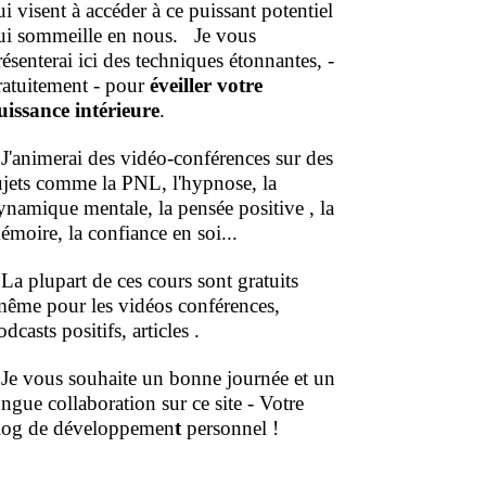
ui visent à accéder à ce puissant potentiel
ui sommeille en nous.
Je vous
résenterai ici des techniques étonnantes, -
ratuitement - pour
éveiller votre
uissance intérieure
.
'animerai des vidéo-conférences sur des
ujets comme la PNL, l'hypnose, la
ynamique mentale, la pensée positive , la
émoire, la confiance en soi...
a plupart de ces cours sont gratuits
même pour les vidéos conférences,
dcasts positifs, articles .
e vous souhaite un bonne journée et un
ongue collaboration sur ce site - Votre
log de développemen
t
personnel !