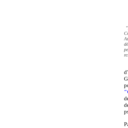
"
C
A
d
pe
re
d
G
p
"
d
d
ps
P