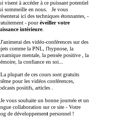
ui visent à accéder à ce puissant potentiel
ui sommeille en nous.
Je vous
résenterai ici des techniques étonnantes, -
ratuitement - pour
éveiller votre
uissance intérieure
.
'animerai des vidéo-conférences sur des
ujets comme la PNL, l'hypnose, la
ynamique mentale, la pensée positive , la
émoire, la confiance en soi...
a plupart de ces cours sont gratuits
même pour les vidéos conférences,
dcasts positifs, articles .
e vous souhaite un bonne journée et un
ongue collaboration sur ce site - Votre
log de développemen
t
personnel !