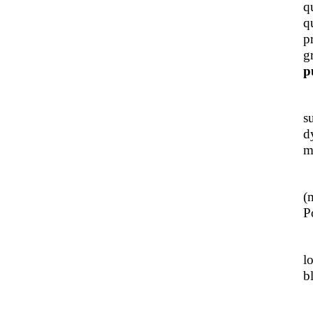
q
q
p
g
p
J
s
d
m
L
(
Po
J
l
b