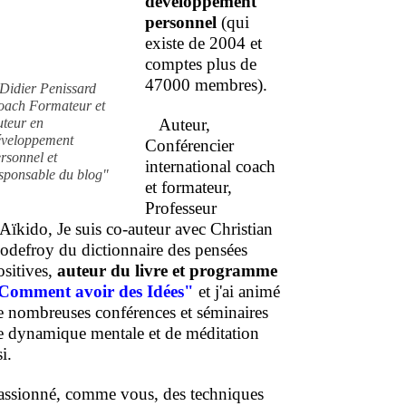
développement
personnel
(qui
existe de 2004 et
comptes plus de
47000 membres).
Didier Penissard
oach Formateur et
uteur en
Auteur,
éveloppement
Conférencier
rsonnel et
international coach
sponsable du blog"
et formateur,
Professeur
'Aïkido, Je suis co-auteur avec Christian
odefroy du dictionnaire des pensées
ositives,
auteur du livre et programme
Comment
avoir des Idées"
et j'ai animé
e nombreuses conférences et séminaires
e dynamique mentale et de méditation
i.
assionné, comme vous, des techniques