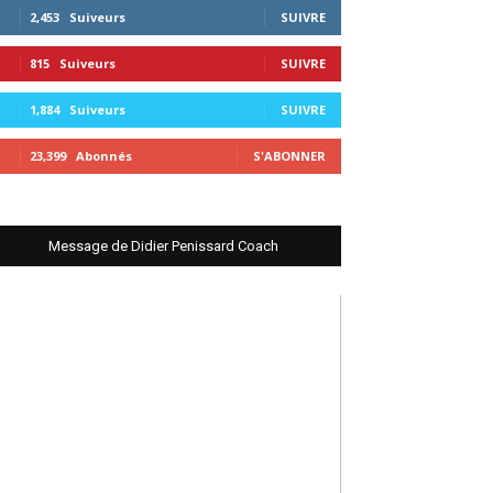
2,453
Suiveurs
SUIVRE
815
Suiveurs
SUIVRE
1,884
Suiveurs
SUIVRE
23,399
Abonnés
S'ABONNER
Message de Didier Penissard Coach