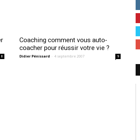
er
Coaching comment vous auto-
coacher pour réussir votre vie ?
Didier Pénissard
-
4 septembre 2007
8
9