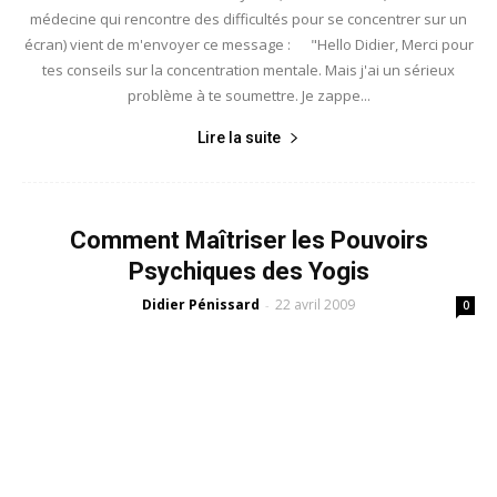
médecine qui rencontre des difficultés pour se concentrer sur un
écran) vient de m'envoyer ce message : "Hello Didier, Merci pour
tes conseils sur la concentration mentale. Mais j'ai un sérieux
problème à te soumettre. Je zappe...
Lire la suite
Comment Maîtriser les Pouvoirs
Psychiques des Yogis
Didier Pénissard
22 avril 2009
-
0