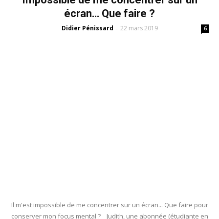
écran… Que faire ?
Didier Pénissard
22 mars 2019
-
6
Il m'est impossible de me concentrer sur un écran... Que faire pour
conserver mon focus mental ? Judith, une abonnée (étudiante en