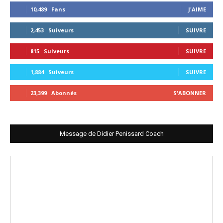
10,489
Fans
J'AIME
2,453
Suiveurs
SUIVRE
815
Suiveurs
SUIVRE
1,884
Suiveurs
SUIVRE
23,399
Abonnés
S'ABONNER
Message de Didier Penissard Coach