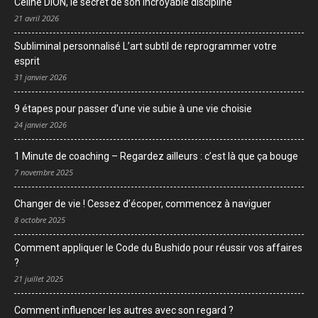
Céline DION, le secret de son incroyable discipline
21 avril 2026
Subliminal personnalisé L’art subtil de reprogrammer votre
esprit
31 janvier 2026
9 étapes pour passer d’une vie subie à une vie choisie
24 janvier 2026
1 Minute de coaching – Regardez ailleurs : c’est là que ça bouge
7 novembre 2025
Changer de vie ! Cessez d’écoper, commencez à naviguer
8 octobre 2025
Comment appliquer le Code du Bushido pour réussir vos affaires
?
21 juillet 2025
Comment influencer les autres avec son regard ?