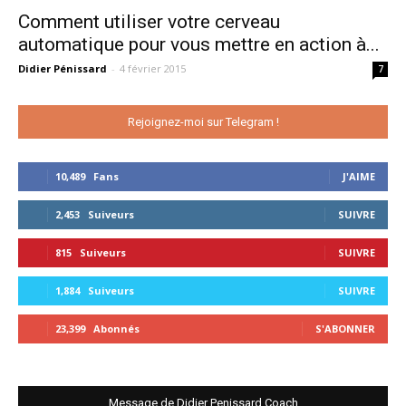
Comment utiliser votre cerveau
automatique pour vous mettre en action à...
Didier Pénissard
-
4 février 2015
7
Rejoignez-moi sur Telegram !
10,489
Fans
J'AIME
2,453
Suiveurs
SUIVRE
815
Suiveurs
SUIVRE
1,884
Suiveurs
SUIVRE
23,399
Abonnés
S'ABONNER
Message de Didier Penissard Coach