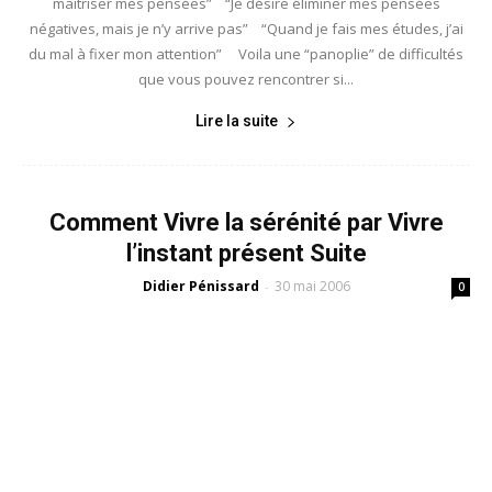
maîtriser mes pensées” “Je désire éliminer mes pensées
négatives, mais je n’y arrive pas” “Quand je fais mes études, j’ai
du mal à fixer mon attention” Voila une “panoplie” de difficultés
que vous pouvez rencontrer si...
Lire la suite
Comment Vivre la sérénité par Vivre
l’instant présent Suite
Didier Pénissard
30 mai 2006
-
0