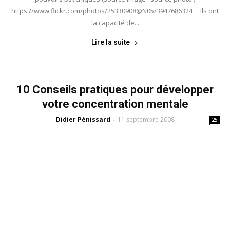
https://www.flickr.com/photos/25330908@N05/3947686324 Ils ont
la capacité de...
Lire la suite
10 Conseils pratiques pour développer
votre concentration mentale
Didier Pénissard
11 septembre 2008
-
25