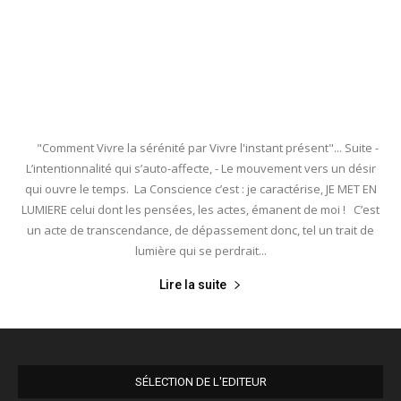
"Comment Vivre la sérénité par Vivre l'instant présent"... Suite -
L’intentionnalité qui s’auto-affecte, - Le mouvement vers un désir
qui ouvre le temps. La Conscience c’est : je caractérise, JE MET EN
LUMIERE celui dont les pensées, les actes, émanent de moi ! C’est
un acte de transcendance, de dépassement donc, tel un trait de
lumière qui se perdrait...
Lire la suite
SÉLECTION DE L'EDITEUR