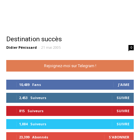
Destination succès
Didier Pénissard
-
21 mai 2005
0
Rejoignez-moi sur Telegram !
10,489
Fans
J'AIME
2,453
Suiveurs
SUIVRE
815
Suiveurs
SUIVRE
1,884
Suiveurs
SUIVRE
23,399
Abonnés
S'ABONNER