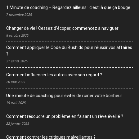
1 Minute de coaching – Regardez ailleurs : c’est là que ça bouge
7 novembre 2025
Changer de vie ! Cessez d’écoper, commencez à naviguer
8 octobre 2025
Comment appliquer le Code du Bushido pour réussir vos affaires
?
21 juillet 2025
Comment influencer les autres avec son regard ?
20 mai 2025
Une minute de coaching pour éviter de ruiner votre bonheur
15 avril 2025
Comment résoudre un problème en faisant un rêve éveillé ?
22 janvier 2025
Comment contrer les critiques malveillantes ?