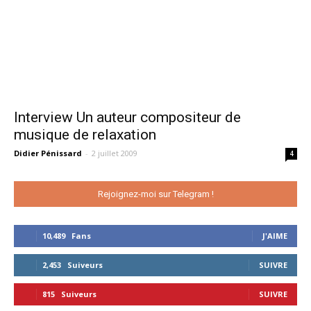
Interview Un auteur compositeur de
musique de relaxation
Didier Pénissard
-
2 juillet 2009
4
Rejoignez-moi sur Telegram !
10,489
Fans
J'AIME
2,453
Suiveurs
SUIVRE
815
Suiveurs
SUIVRE