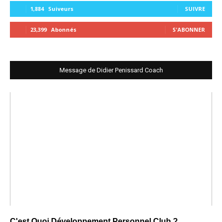
1,884
Suiveurs
SUIVRE
23,399
Abonnés
S'ABONNER
Message de Didier Penissard Coach
C'est Quoi Développement Personnel Club ?