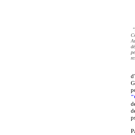
"
C
A
d
pe
re
d
G
p
"
d
d
ps
P