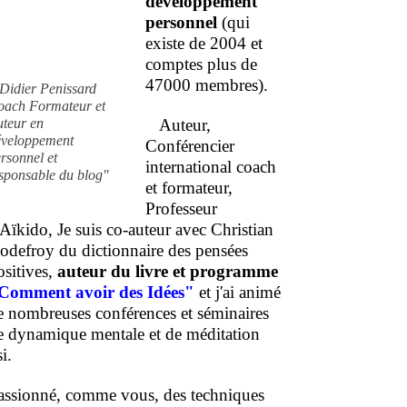
développement
personnel
(qui
existe de 2004 et
comptes plus de
47000 membres).
Didier Penissard
oach Formateur et
uteur en
Auteur,
éveloppement
Conférencier
rsonnel et
international coach
sponsable du blog"
et formateur,
Professeur
'Aïkido, Je suis co-auteur avec Christian
odefroy du dictionnaire des pensées
ositives,
auteur du livre et programme
Comment
avoir des Idées"
et j'ai animé
e nombreuses conférences et séminaires
e dynamique mentale et de méditation
i.
assionné, comme vous, des techniques