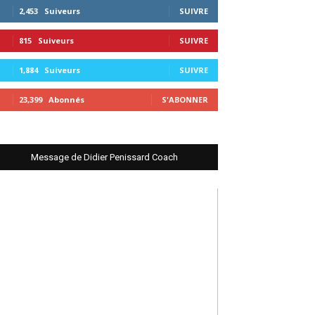
2,453
Suiveurs
SUIVRE
815
Suiveurs
SUIVRE
1,884
Suiveurs
SUIVRE
23,399
Abonnés
S'ABONNER
Message de Didier Penissard Coach