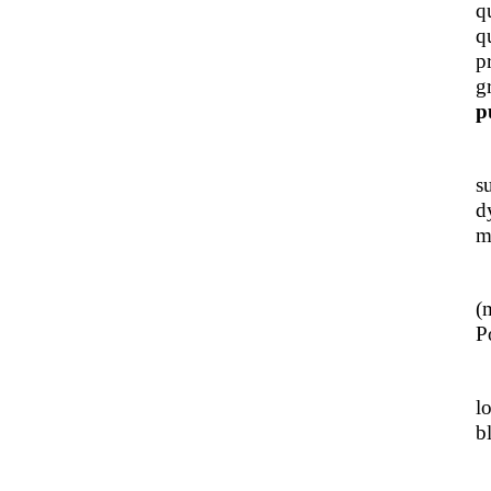
q
q
p
g
p
J
s
d
m
L
(
Po
J
l
b