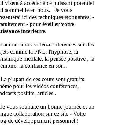
ui visent à accéder à ce puissant potentiel
ui sommeille en nous.
Je vous
résenterai ici des techniques étonnantes, -
ratuitement - pour
éveiller votre
uissance intérieure
.
'animerai des vidéo-conférences sur des
ujets comme la PNL, l'hypnose, la
ynamique mentale, la pensée positive , la
émoire, la confiance en soi...
a plupart de ces cours sont gratuits
même pour les vidéos conférences,
dcasts positifs, articles .
e vous souhaite un bonne journée et un
ongue collaboration sur ce site - Votre
log de développemen
t
personnel !