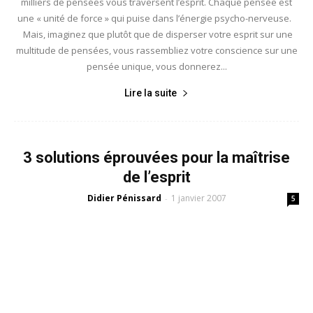
milliers de pensées vous traversent l’esprit. Chaque pensée est
une « unité de force » qui puise dans l’énergie psycho-nerveuse.
Mais, imaginez que plutôt que de disperser votre esprit sur une
multitude de pensées, vous rassembliez votre conscience sur une
pensée unique, vous donnerez...
Lire la suite
3 solutions éprouvées pour la maîtrise
de l’esprit
Didier Pénissard
1 janvier 2007
-
5