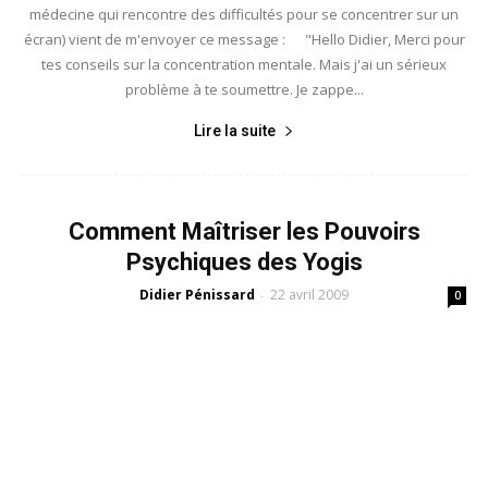
médecine qui rencontre des difficultés pour se concentrer sur un
écran) vient de m'envoyer ce message : "Hello Didier, Merci pour
tes conseils sur la concentration mentale. Mais j'ai un sérieux
problème à te soumettre. Je zappe...
Lire la suite
Comment Maîtriser les Pouvoirs
Psychiques des Yogis
Didier Pénissard
22 avril 2009
-
0