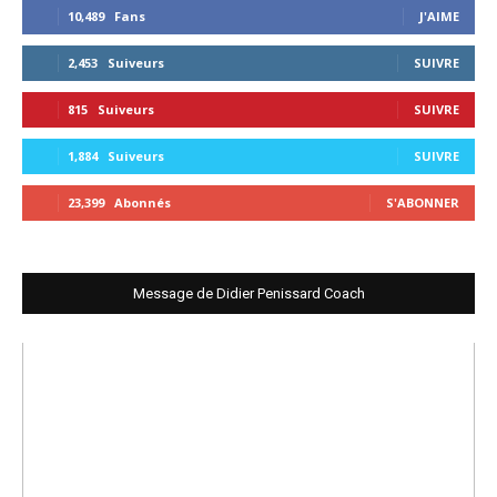
10,489
Fans
J'AIME
2,453
Suiveurs
SUIVRE
815
Suiveurs
SUIVRE
1,884
Suiveurs
SUIVRE
23,399
Abonnés
S'ABONNER
Message de Didier Penissard Coach