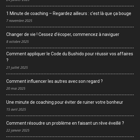
1 Minute de coaching – Regardez ailleurs : c’est là que ça bouge
7 novembre 2025
Changer de vie ! Cessez d’écoper, commencez à naviguer
8 octobre 2025
Comment appliquer le Code du Bushido pour réussir vos affaires
?
21 juillet 2025
Comment influencer les autres avec son regard ?
20 mai 2025
Une minute de coaching pour éviter de ruiner votre bonheur
15 avril 2025
Comment résoudre un problème en faisant un rêve éveillé ?
22 janvier 2025