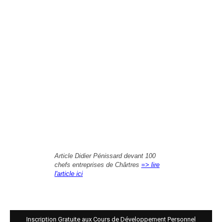
Article Didier Pénissard devant 100
chefs entreprises de Chârtres
=> lire
l'article ici
Inscription Gratuite aux Cours de Développement Personnel