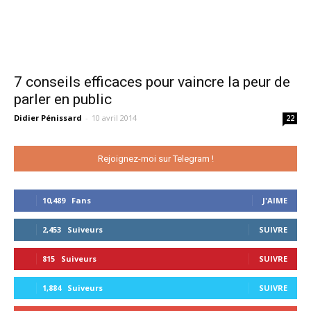
7 conseils efficaces pour vaincre la peur de
parler en public
Didier Pénissard
-
10 avril 2014
22
Rejoignez-moi sur Telegram !
10,489
Fans
J'AIME
2,453
Suiveurs
SUIVRE
815
Suiveurs
SUIVRE
1,884
Suiveurs
SUIVRE