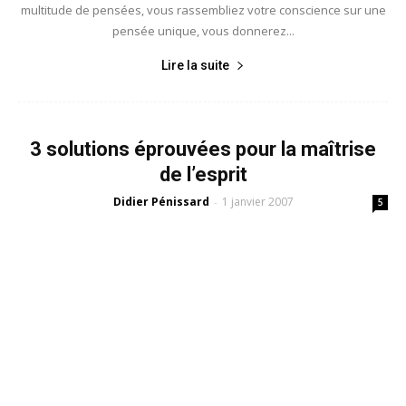
multitude de pensées, vous rassembliez votre conscience sur une
pensée unique, vous donnerez...
Lire la suite
3 solutions éprouvées pour la maîtrise
de l’esprit
Didier Pénissard
1 janvier 2007
-
5