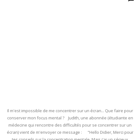
Il m'est impossible de me concentrer sur un écran... Que faire pour
conserver mon focus mental ? Judith, une abonnée (étudiante en
médecine qui rencontre des difficultés pour se concentrer sur un
écran) vient de m'envoyer ce message : "Hello Didier, Merci pour
tes conseils sur la concentration mentale. Mais j'ai un sérieux