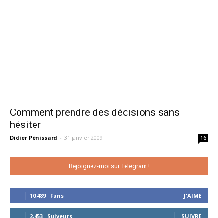
Comment prendre des décisions sans
hésiter
Didier Pénissard
-
31 janvier 2009
16
Rejoignez-moi sur Telegram !
10,489
Fans
J'AIME
2,453
Suiveurs
SUIVRE