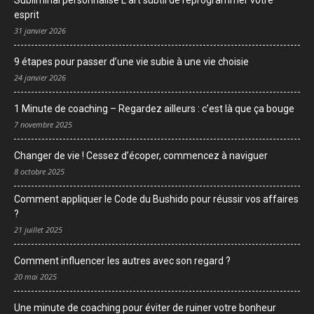
Subliminal personnalisé L’art subtil de reprogrammer votre
esprit
31 janvier 2026
9 étapes pour passer d’une vie subie à une vie choisie
24 janvier 2026
1 Minute de coaching – Regardez ailleurs : c’est là que ça bouge
7 novembre 2025
Changer de vie ! Cessez d’écoper, commencez à naviguer
8 octobre 2025
Comment appliquer le Code du Bushido pour réussir vos affaires
?
21 juillet 2025
Comment influencer les autres avec son regard ?
20 mai 2025
Une minute de coaching pour éviter de ruiner votre bonheur