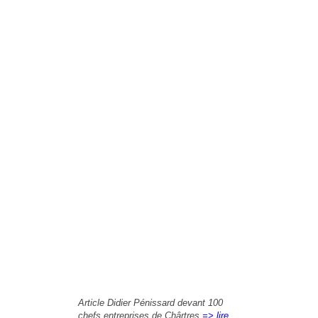
Article Didier Pénissard devant 100
chefs entreprises de Chârtres
=> lire