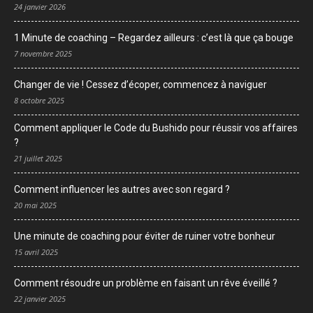
24 janvier 2026
1 Minute de coaching – Regardez ailleurs : c’est là que ça bouge
7 novembre 2025
Changer de vie ! Cessez d’écoper, commencez à naviguer
8 octobre 2025
Comment appliquer le Code du Bushido pour réussir vos affaires
?
21 juillet 2025
Comment influencer les autres avec son regard ?
20 mai 2025
Une minute de coaching pour éviter de ruiner votre bonheur
15 avril 2025
Comment résoudre un problème en faisant un rêve éveillé ?
22 janvier 2025