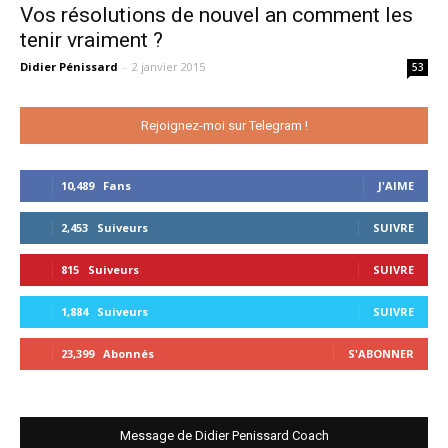
Vos résolutions de nouvel an comment les
tenir vraiment ?
Didier Pénissard
-
2 janvier 2015
53
Rejoignez-moi sur Telegram !
10,489
Fans
J'AIME
2,453
Suiveurs
SUIVRE
815
Suiveurs
SUIVRE
1,884
Suiveurs
SUIVRE
23,399
Abonnés
S'ABONNER
Message de Didier Penissard Coach