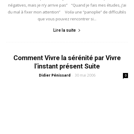
négatives, mais je n’y arrive pas” “Quand je fais mes études, j’ai
du mal à fixer mon attention” Voila une “panoplie” de difficultés
que vous pouvez rencontrer si...
Lire la suite
Comment Vivre la sérénité par Vivre
l’instant présent Suite
Didier Pénissard
30 mai 2006
-
0