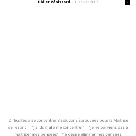
Didier Pénissard
1 janvier 2007
-
5
Difficultés à se concentrer 3 solutions Éprouvées pour la Maîtrise
de l’esprit “J’ai du mal à me concentrer”, “Je ne parviens pas à
maîtriser mes pensées” “Je désire éliminer mes pensées