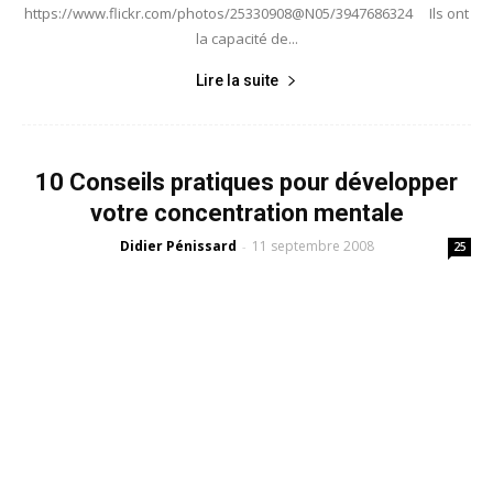
https://www.flickr.com/photos/25330908@N05/3947686324 Ils ont
la capacité de...
Lire la suite
10 Conseils pratiques pour développer
votre concentration mentale
Didier Pénissard
11 septembre 2008
-
25