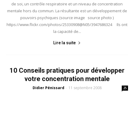
de soi, un contrôle respiratoire et un niveau de concentration
mentale hors du commun. La résultante est un développement de
pouvoirs psychiques (source image source photo )
https://www.flickr.com/photos/25330908@N05/3947686324 Ils ont
la capacité de...
Lire la suite
10 Conseils pratiques pour développer
votre concentration mentale
Didier Pénissard
11 septembre 2008
-
25