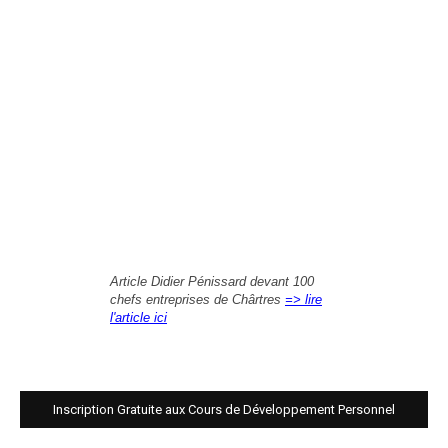
Article Didier Pénissard devant 100
chefs entreprises de Chârtres
=> lire
l'article ici
Inscription Gratuite aux Cours de Développement Personnel