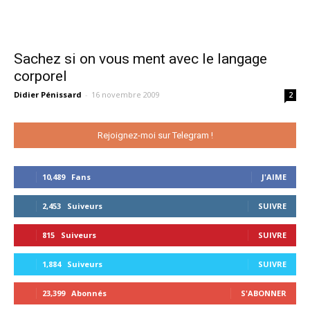
Sachez si on vous ment avec le langage
corporel
Didier Pénissard
-
16 novembre 2009
2
Rejoignez-moi sur Telegram !
10,489
Fans
J'AIME
2,453
Suiveurs
SUIVRE
815
Suiveurs
SUIVRE
1,884
Suiveurs
SUIVRE
23,399
Abonnés
S'ABONNER