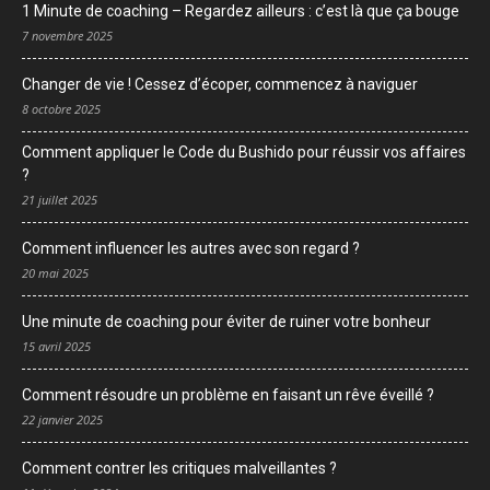
1 Minute de coaching – Regardez ailleurs : c’est là que ça bouge
7 novembre 2025
Changer de vie ! Cessez d’écoper, commencez à naviguer
8 octobre 2025
Comment appliquer le Code du Bushido pour réussir vos affaires
?
21 juillet 2025
Comment influencer les autres avec son regard ?
20 mai 2025
Une minute de coaching pour éviter de ruiner votre bonheur
15 avril 2025
Comment résoudre un problème en faisant un rêve éveillé ?
22 janvier 2025
Comment contrer les critiques malveillantes ?