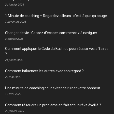
24 janvier 2026
1 Minute de coaching – Regardez ailleurs : c’est là que ça bouge
7 novembre 2025
Changer de vie ! Cessez d’écoper, commencez à naviguer
8 octobre 2025
Comment appliquer le Code du Bushido pour réussir vos affaires
?
21 juillet 2025
Comment influencer les autres avec son regard ?
20 mai 2025
Une minute de coaching pour éviter de ruiner votre bonheur
15 avril 2025
Comment résoudre un problème en faisant un rêve éveillé ?
22 janvier 2025